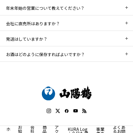
年末年始の営業について教えてください？
会社に直売所はありますか？
発送はしていますか？
お酒はどのように保存すればよいですか？
お
会
商
ア
よくあ
ホ
KURA Log
事業
知
社
品
ク
るお問