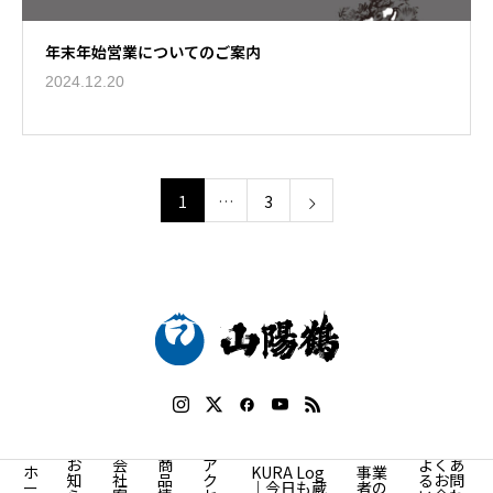
年末年始営業についてのご案内
2024.12.20
1
…
3
お
会
商
ア
よくあ
ホ
KURA Log
事業
知
社
品
ク
るお問
ー
｜今日も蔵
者の