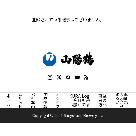
登録されている記事はございません。
お
会
商
ア
よくあ
ホ
KURA Log
事業
知
社
品
ク
るお問
ー
｜今日も蔵
者の
ら
案
情
セ
い合わ
ム
は静かです
方へ
せ
内
報
ス
せ
Copyright © 2021 Sanyotsuru Brewery Inc.